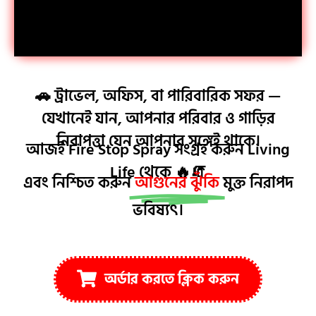
🚗 ট্রাভেল, অফিস, বা পারিবারিক সফর —
যেখানেই যান, আপনার পরিবার ও গাড়ির
নিরাপত্তা যেন আপনার সঙ্গেই থাকে।
আজই Fire Stop Spray সংগ্রহ করুন Living
Life থেকে 🔥🧯
এবং নিশ্চিত করুন
আগুনের ঝুঁকি
মুক্ত নিরাপদ
ভবিষ্যৎ।​
অর্ডার করতে ক্লিক করুন