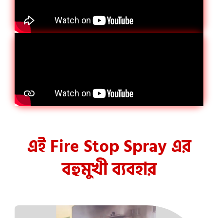
এই Fire Stop Spray এর
বহুমুখী ব্যবহার